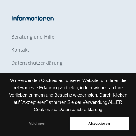
Informationen
Beratung und Hilfe
Kontakt
Datenschutzerklärung
Impressum
Wir verwenden Cookies auf unserer Website, um Ihnen die
relevanteste Erfahrung zu bieten, indem wir uns an Ihre
Vorlieben erinnern und Besuche wiederholen. Durch Klicken
auf "Akzeptieren" stimmen Sie der Verwendung ALLER
Cookies zu.
Datenschutzerklärung
Copyright © All rights reserved. Theme Creativ
Ablehnen
Akzeptieren
Preschoool by
Creativ Themes