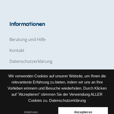
Informationen
Beratung und Hilfe
Kontakt
Datenschutzerklärung
Impressum
Wir verwenden Cookies auf unserer Website, um Ihnen die
relevanteste Erfahrung zu bieten, indem wir uns an Ihre
Vorlieben erinnern und Besuche wiederholen. Durch Klicken
auf "Akzeptieren" stimmen Sie der Verwendung ALLER
Cookies zu.
Datenschutzerklärung
Copyright © All rights reserved. Theme Creativ
Ablehnen
Akzeptieren