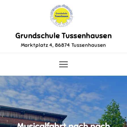
Skip
to
content
Grundschule Tussenhausen
Marktplatz 4, 86874 Tussenhausen
Musicalfahrt nach nach